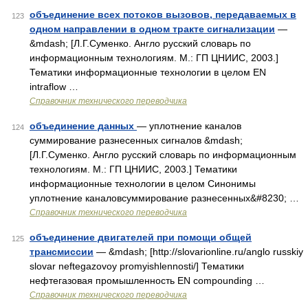
объединение всех потоков вызовов, передаваемых в
123
одном направлении в одном тракте сигнализации
—
&mdash; [Л.Г.Суменко. Англо русский словарь по
информационным технологиям. М.: ГП ЦНИИС, 2003.]
Тематики информационные технологии в целом EN
intraflow …
Справочник технического переводчика
объединение данных
— уплотнение каналов
124
суммирование разнесенных сигналов &mdash;
[Л.Г.Суменко. Англо русский словарь по информационным
технологиям. М.: ГП ЦНИИС, 2003.] Тематики
информационные технологии в целом Синонимы
уплотнение каналовсуммирование разнесенных&#8230; …
Справочник технического переводчика
объединение двигателей при помощи общей
125
трансмиссии
— &mdash; [http://slovarionline.ru/anglo russkiy
slovar neftegazovoy promyishlennosti/] Тематики
нефтегазовая промышленность EN compounding …
Справочник технического переводчика