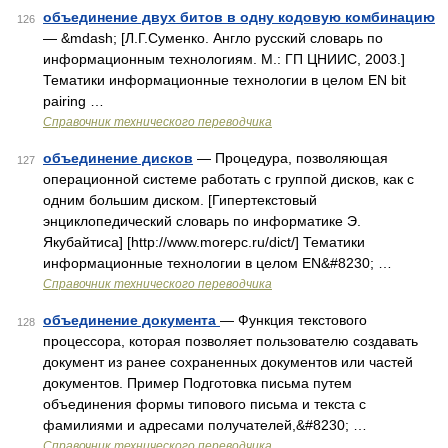
объединение двух битов в одну кодовую комбинацию
126
— &mdash; [Л.Г.Суменко. Англо русский словарь по
информационным технологиям. М.: ГП ЦНИИС, 2003.]
Тематики информационные технологии в целом EN bit
pairing …
Справочник технического переводчика
объединение дисков
— Процедура, позволяющая
127
операционной системе работать с группой дисков, как с
одним большим диском. [Гипертекстовый
энциклопедический словарь по информатике Э.
Якубайтиса] [http://www.morepc.ru/dict/] Тематики
информационные технологии в целом EN&#8230; …
Справочник технического переводчика
объединение документа
— Функция текстового
128
процессора, которая позволяет пользователю создавать
документ из ранее сохраненных документов или частей
документов. Пример Подготовка письма путем
объединения формы типового письма и текста с
фамилиями и адресами получателей,&#8230; …
Справочник технического переводчика